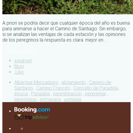
A priori se podría decir que cualquier época del año es buena
para animarse a hacer el Camino de Santiago. Sin embargo,
si se analizan las ventajas de cada estación y las opiniones
de los peregrinos la respuesta es clara: mejor en ...
Continue reading
xeral.net
Blog
Like
Albergue Mercadoiro
,
alojamiento
,
Camino de
Santiago
,
Camino Francés
,
Concello de Paradela
,
época
,
Paradela
,
peregrinación
,
peregrinar
,
peregrinos
,
primavera
,
ventajas