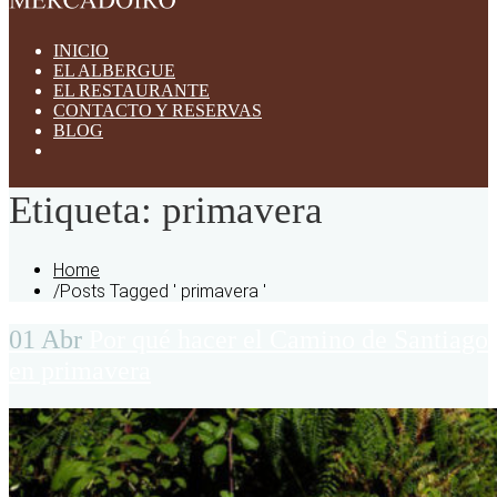
INICIO
EL ALBERGUE
EL RESTAURANTE
CONTACTO Y RESERVAS
BLOG
Etiqueta:
primavera
Home
/
Posts Tagged ' primavera '
01 Abr
Por qué hacer el Camino de Santiago
en primavera