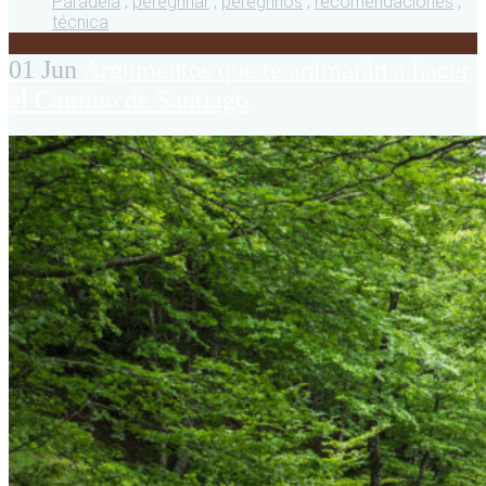
Paradela
,
peregrinar
,
peregrinos
,
recomendaciones
,
técnica
01 Jun
Argumentos que te animarán a hacer
el Camino de Santiago