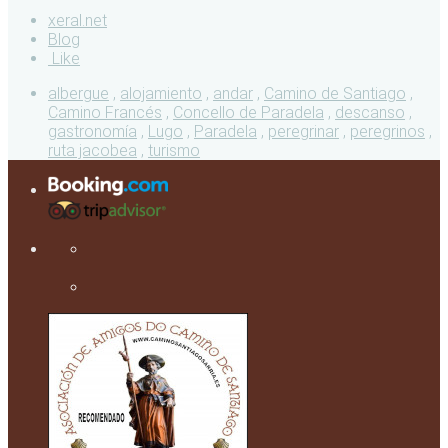
xeral.net
Blog
Like
albergue
,
alojamiento
,
andar
,
Camino de Santiago
,
Camino Francés
,
Concello de Paradela
,
descanso
,
gastronomía
,
Lugo
,
Paradela
,
peregrinar
,
peregrinos
,
ruta jacobea
,
turismo