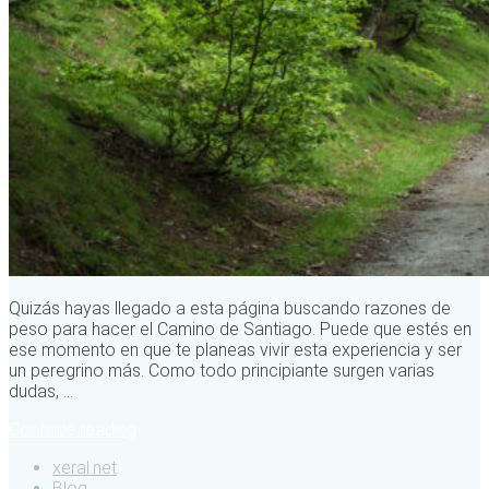
Quizás hayas llegado a esta página buscando razones de
peso para hacer el Camino de Santiago. Puede que estés en
ese momento en que te planeas vivir esta experiencia y ser
un peregrino más. Como todo principiante surgen varias
dudas, ...
Continue reading
xeral.net
Blog