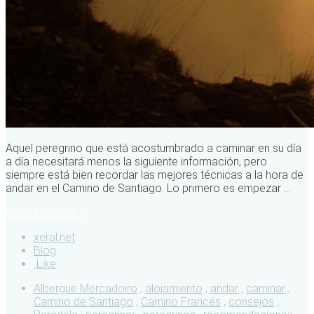
Aquel peregrino que está acostumbrado a caminar en su día
a día necesitará menos la siguiente información, pero
siempre está bien recordar las mejores técnicas a la hora de
andar en el Camino de Santiago. Lo primero es empezar ...
Continue reading
xeral.net
Blog
Like
Albergue Mercadoiro
,
alojamiento
,
andar
,
caminar
,
Camino de Santiago
,
Camino Francés
,
consejos
,