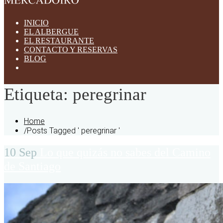
INICIO
EL ALBERGUE
EL RESTAURANTE
CONTACTO Y RESERVAS
BLOG
Etiqueta:
peregrinar
Home
/
Posts Tagged ' peregrinar '
10 Sep
Lo que quizás no sabes del Camino
de Santiago