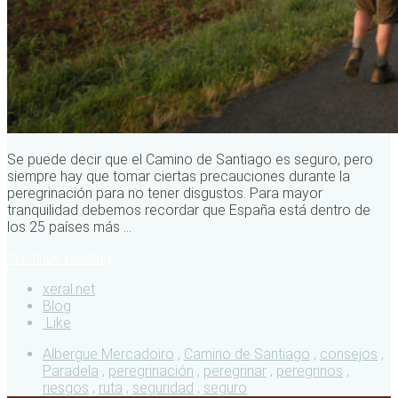
Se puede decir que el Camino de Santiago es seguro, pero
siempre hay que tomar ciertas precauciones durante la
peregrinación para no tener disgustos. Para mayor
tranquilidad debemos recordar que España está dentro de
los 25 países más ...
Continue reading
xeral.net
Blog
Like
Albergue Mercadoiro
,
Camino de Santiago
,
consejos
,
Paradela
,
peregrinación
,
peregrinar
,
peregrinos
,
riesgos
,
ruta
,
seguridad
,
seguro