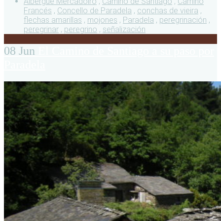
Albergue Mercadoiro
,
Camino de Santiago
,
Camino
Francés
,
Concello de Paradela
,
conchas de vieira
,
flechas amarillas
,
mojones
,
Paradela
,
peregrinación
,
peregrinar
,
peregrino
,
señalización
08 Jun
El Camino de Santiago a su paso por
Paradela