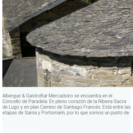
Albergue & GastroBar Mercadoiro se encuentra en el
Concello de Paradela. En pleno corazón de la Ribeira Sacra
de Lugo y en plan Camino de Santiago Francés. Está entre las
etapas de Sarria y Portomarín, por lo que somos un punto de
...
Continue reading