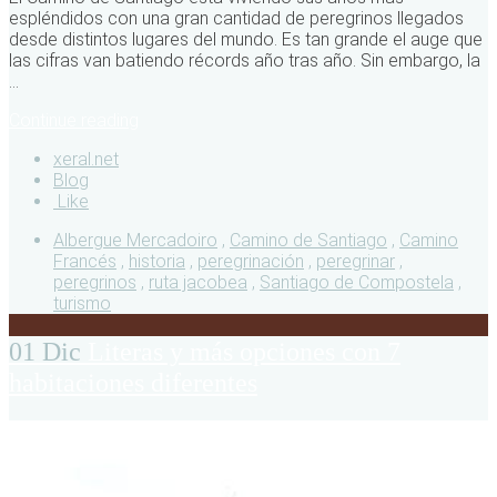
espléndidos con una gran cantidad de peregrinos llegados
desde distintos lugares del mundo. Es tan grande el auge que
las cifras van batiendo récords año tras año. Sin embargo, la
...
Continue reading
xeral.net
Blog
Like
Albergue Mercadoiro
,
Camino de Santiago
,
Camino
Francés
,
historia
,
peregrinación
,
peregrinar
,
peregrinos
,
ruta jacobea
,
Santiago de Compostela
,
turismo
01 Dic
Literas y más opciones con 7
habitaciones diferentes