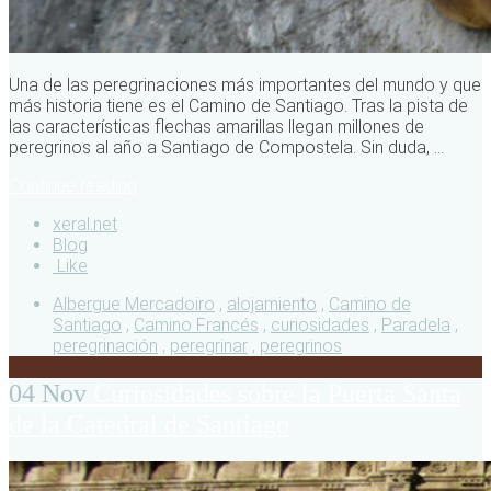
Una de las peregrinaciones más importantes del mundo y que
más historia tiene es el Camino de Santiago. Tras la pista de
las características flechas amarillas llegan millones de
peregrinos al año a Santiago de Compostela. Sin duda, ...
Continue reading
xeral.net
Blog
Like
Albergue Mercadoiro
,
alojamiento
,
Camino de
Santiago
,
Camino Francés
,
curiosidades
,
Paradela
,
peregrinación
,
peregrinar
,
peregrinos
04 Nov
Curiosidades sobre la Puerta Santa
de la Catedral de Santiago