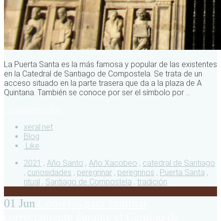
La Puerta Santa es la más famosa y popular de las existentes
en la Catedral de Santiago de Compostela. Se trata de un
acceso situado en la parte trasera que da a la plaza de A
Quintana. También se conoce por ser el símbolo por ...
Continue reading
xeral.net
Blog
Like
2021
,
Año Santo
,
Año Xacobeo
,
catedral de Santiago
,
curiosidades
,
peregrinar
,
peregrinos
,
Puerta Santa
,
ritual
,
Santiago de Compostela
,
tradición
01 Jun
Consejos para caminar
correctamente durante el Camino de