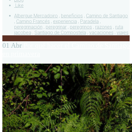
Like
Albergue Mercadoiro
,
beneficios
,
Camino de Santiago
,
Camino Francés
,
experiencia
,
Paradela
,
peregrinación
,
peregrinar
,
peregrinos
,
razones
,
ruta
jacobea
,
Santiago de Compostela
,
vacaciones
,
viajes
01 Abr
Por qué hacer el Camino de Santiago
en primavera