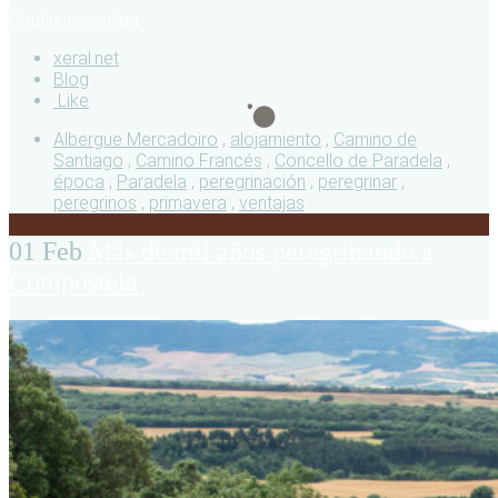
Continue reading
xeral.net
Blog
Like
Albergue Mercadoiro
,
alojamiento
,
Camino de
Santiago
,
Camino Francés
,
Concello de Paradela
,
época
,
Paradela
,
peregrinación
,
peregrinar
,
peregrinos
,
primavera
,
ventajas
01 Feb
Más de mil años peregrinando a
Compostela